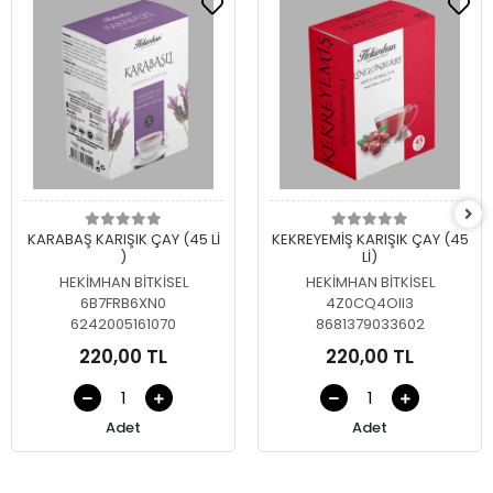
Sepete Ekle
Sepete Ekle
KARABAŞ KARIŞIK ÇAY (45 Lİ
KEKREYEMİŞ KARIŞIK ÇAY (45
)
Lİ)
HEKİMHAN BİTKİSEL
HEKİMHAN BİTKİSEL
6B7FRB6XN0
4Z0CQ4OII3
6242005161070
8681379033602
220,00 TL
220,00 TL
Adet
Adet